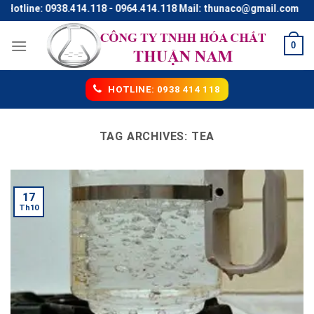
Skip
otline: 0938.414.118 - 0964.414.118 Mail: thunaco@gmail.com
to
content
0
HOTLINE: 0938 414 118
TAG ARCHIVES:
TEA
17
Th10