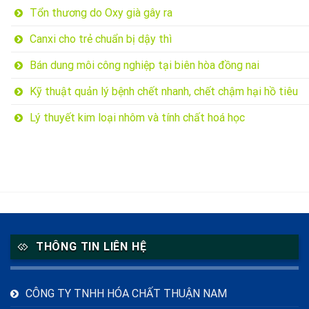
Tổn thương do Oxy già gây ra
Canxi cho trẻ chuẩn bị dậy thì
Bán dung môi công nghiệp tại biên hòa đồng nai
Kỹ thuật quản lý bệnh chết nhanh, chết chậm hại hồ tiêu
Lý thuyết kim loại nhôm và tính chất hoá học
THÔNG TIN LIÊN HỆ
CÔNG TY TNHH HÓA CHẤT THUẬN NAM