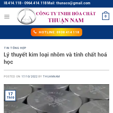
Skip
118 - 0964.414.118 Mail: thunaco@gmail.com
to
content
0
HOTLINE: 0938 414 118
TIN TỔNG HỢP
Lý thuyết kim loại nhôm và tính chất hoá
học
POSTED ON
17/10/2022
BY
THUANNAM
17
Th10