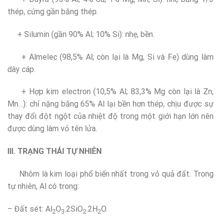
thép, cứng gần bằng thép.
+ Silumin (gần 90% Al; 10% Si): nhẹ, bền.
+ Almelec (98,5% Al; còn lại là Mg, Si và Fe) dùng làm
dây cáp.
+ Hợp kim electron (10,5% Al; 83,3% Mg còn lại là Zn,
Mn…): chỉ nặng bằng 65% Al lại bền hơn thép, chịu được sự
thay đổi đột ngột của nhiệt độ trong một giới hạn lớn nên
được dùng làm vỏ tên lửa.
III. TRẠNG THÁI TỰ NHIÊN
Nhôm là kim loại phổ biến nhất trong vỏ quả đất. Trong
tự nhiên, Al có trong:
– Đất sét: Al
O
.2SiO
.2H
O.
2
3
2
2