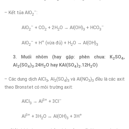
–
– Kết tủa AlO
:
2­
–
–
AlO
+ CO
+ 2H
O → Al(OH)
+ HCO
2
2
2
3
3
–
+
AlO
+ H
(vừa đủ) + H
O → Al(OH)
2
2
3
3. Muối nhôm (hay gặp: phèn chua: K
SO
,
2
4
Al
(SO
)
.24H
O hay KAl(SO
)
.12H
O)
2
4
3
2
4
2
2
– Các dung dịch AlCl
, Al
(SO
)
và Al(NO
)
đều là các axit
3
2
4
3
3
3
theo Bronstet có môi trường axit:
3+
–
AlCl
→ Al
+ 3Cl
3
3+
+
Al
+ 3H
O ↔ Al(OH)
+ 3H
2
3