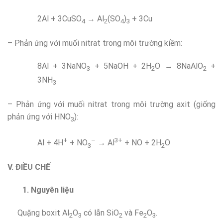
2Al + 3CuSO
→ Al
(SO
)
+ 3Cu
4
2
4
3
– Phản ứng với muối nitrat trong môi trường kiềm:
8Al + 3NaNO
+ 5NaOH + 2H
O → 8NaAlO
+
3
2
2
3NH
3
– Phản ứng với muối nitrat trong môi trường axit (giống
phản ứng với HNO
):
3
+
–
3+
Al + 4H
+ NO
→ Al
+ NO + 2H
O
3
2
V. ĐIỀU CHẾ
1. Nguyên liệu
Quặng boxit Al
O
có lẫn SiO
và Fe
O
.
2
3
2
2
3