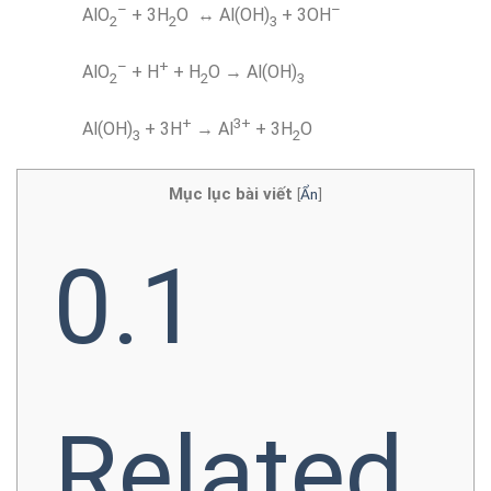
–
–
AlO
+ 3H
O ↔ Al(OH)
+ 3OH
2
2
3
–
+
AlO
+ H
+ H
O → Al(OH)
2
2
3
+
3+
Al(OH)
+ 3H
→ Al
+ 3H
O
3
2
Mục lục bài viết
[
Ẩn
]
0.1
Related