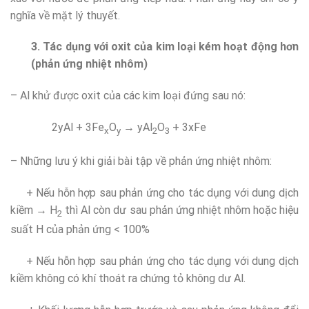
nghĩa về mặt lý thuyết.
3. Tác dụng với oxit của kim loại kém hoạt động hơn
(phản ứng nhiệt nhôm)
– Al khử được oxit của các kim loại đứng sau nó:
2yAl + 3Fe
O
→ yAl
O
+ 3xFe
x
y
2
3
– Những lưu ý khi giải bài tập về phản ứng nhiệt nhôm:
+ Nếu hỗn hợp sau phản ứng cho tác dụng với dung dịch
kiềm → H
thì Al còn dư sau phản ứng nhiệt nhôm hoặc hiệu
2
suất H của phản ứng < 100%
+ Nếu hỗn hợp sau phản ứng cho tác dụng với dung dịch
kiềm không có khí thoát ra chứng tỏ không dư Al.