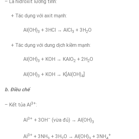
– Là hiđroxit lưỡng tính:
+ Tác dụng với axit mạnh:
Al(OH)
+ 3HCl → AlCl
+ 3H
O
3
3
2­
+ Tác dụng với dung dịch kiềm mạnh:
Al(OH)
+ KOH → KAlO
+ 2H
O
3
2
2
Al(OH)
+ KOH → K[Al(OH)­
]
3
4
b. Điều chế
3+
– Kết tủa Al
:
3+
–
Al
+ 3OH
(vừa đủ) → Al(OH)
3
3+
+
Al
+ 3NH
+ 3H
O → Al(OH)
+ 3NH
3
2
3
4