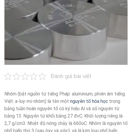
Đánh giá bài viết
Nhôm (bắt nguồn từ tiếng Pháp: aluminium, phiên âm tiếng
Việt: a-luy-mi-nhôm) là tên một
nguyên tố hóa học
trong
bảng tuần hoàn nguyên tố có ký hiệu Al và số nguyên tử
bằng 13. Nguyên tử khối bằng 27 đvC. Khối lượng riêng là
2,7 g/cm3. Nhiệt độ nóng chảy là 660oC. Nhôm là nguyên tố
phổ biến thứ 3 (sau ôxy và silic), và là kim loại phổ biến