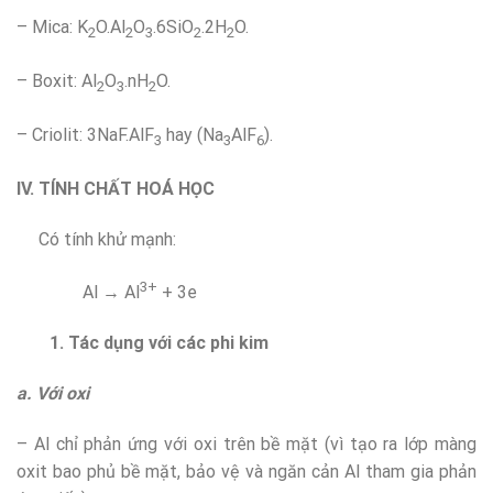
– Mica: K
O.Al
O
.6SiO
.2H
O.
2
2
3
2
2
– Boxit: Al
O
.nH
O.
2
3
2
– Criolit: 3NaF.AlF
hay (Na
AlF
).
3
3
6
IV. TÍNH CHẤT HOÁ HỌC
Có tính khử mạnh:
3+
Al → Al
+ 3e
1. Tác dụng với các phi kim
a. Với oxi
– Al chỉ phản ứng với oxi trên bề mặt (vì tạo ra lớp màng
oxit bao phủ bề mặt, bảo vệ và ngăn cản Al tham gia phản