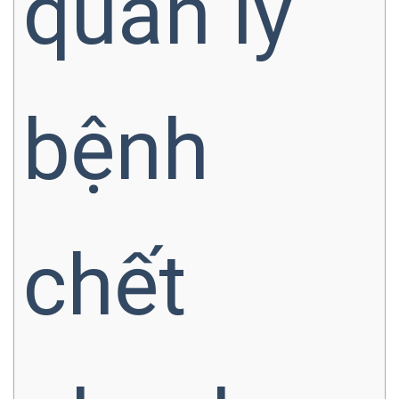
quản lý
bệnh
chết