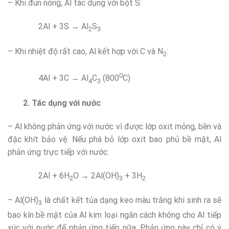
– Khi đun nóng, Al tác dụng với bột S:
2Al + 3S → Al
S
2
3
– Khi nhiệt độ rất cao, Al kết hợp với C và N
:
2
0
4Al + 3C → Al
C
(800
C)
4
3
2. Tác dụng với nước
– Al không phản ứng với nước vì được lớp oxit mỏng, bền và
đặc khít bảo vệ. Nếu phá bỏ lớp oxit bao phủ bề mặt, Al
phản ứng trực tiếp với nước.
2Al + 6H
O → 2Al(OH)
+ 3H
2
3
2
– Al(OH)
là chất kết tủa dạng keo màu trắng khi sinh ra sẽ
3
bao kín bề mặt của Al kim loại ngăn cách không cho Al tiếp
xúc với nước để phản ứng tiếp nữa. Phản ứng này chỉ có ý