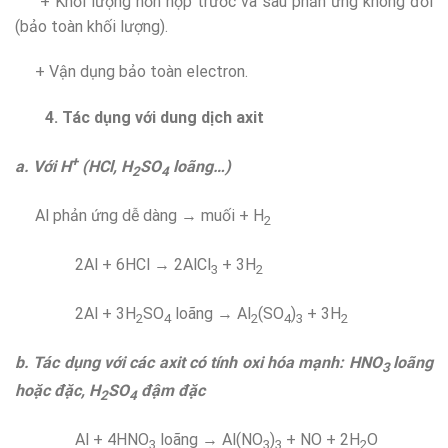
+ Khối lượng hỗn hợp trước và sau phản ứng không đổi
(bảo toàn khối lượng).
+ Vận dụng bảo toàn electron.
4. Tác dụng với dung dịch axit
+
a. Với H
(HCl, H
SO
loãng…)
2
4
Al phản ứng dễ dàng → muối + H
2
2Al + 6HCl → 2AlCl
+ 3H
3
2
2Al + 3H
SO
loãng → Al
(SO
)
+ 3H
2
4
2
4
3
2
b. Tác dụng với các axit có tính oxi hóa mạnh: HNO
loãng
3
hoặc đặc, H
SO
đậm đặc
2
4
Al + 4HNO
loãng → Al(NO
)
+ NO + 2H
O
3
3
3
2