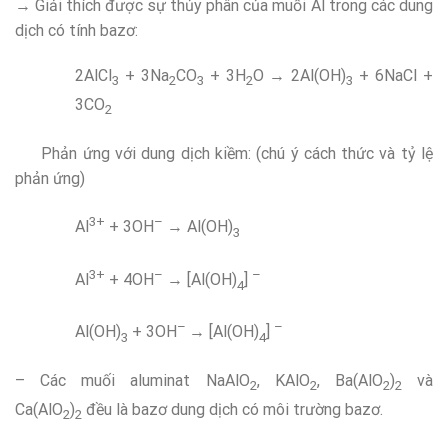
→ Giải thích được sự thủy phân của muối Al trong các dung
dịch có tính bazơ:
2AlCl
+ 3Na
CO
+ 3H
O → 2Al(OH)
+ 6NaCl +
3
2
3
2
3
3CO
2
Phản ứng với dung dịch kiềm: (chú ý cách thức và tỷ lệ
phản ứng)
3+
–
Al
+ 3OH
→ Al(OH)
3
3+
–
–
Al
+ 4OH
→ [Al(OH)
]
4
–
–
Al(OH)
+ 3OH
→ [Al(OH)
]
3
4
– Các muối aluminat NaAlO
, KAlO
, Ba(AlO
)
và
2
2
2
2
Ca(AlO
)
đều là bazơ dung dịch có môi trường bazơ.
2
2