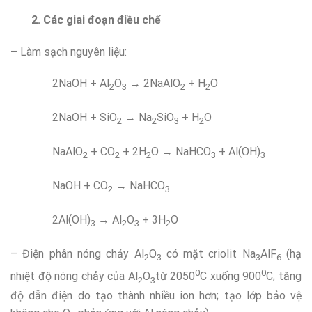
2. Các giai đoạn điều chế
– Làm sạch nguyên liệu:
2NaOH + Al
O
→ 2NaAlO
+ H­
O
2
3
2
2
2NaOH + SiO
→ Na
SiO
+ H
O
2
2
3
2
NaAlO
+ CO
+ 2H
O → NaHCO
+ Al(OH)
2
2
2
3
3
NaOH + CO
→ NaHCO
2
3
2Al(OH)
→ Al
O
+ 3H
O
3
2
3
2
– Điện phân nóng chảy Al
O
có mặt criolit Na
AlF
(hạ
2
3
3
6
0
0
nhiệt độ nóng chảy của Al
O
từ 2050
C xuống 900
C; tăng
2
3
độ dẫn điện do tạo thành nhiều ion hơn; tạo lớp bảo vệ