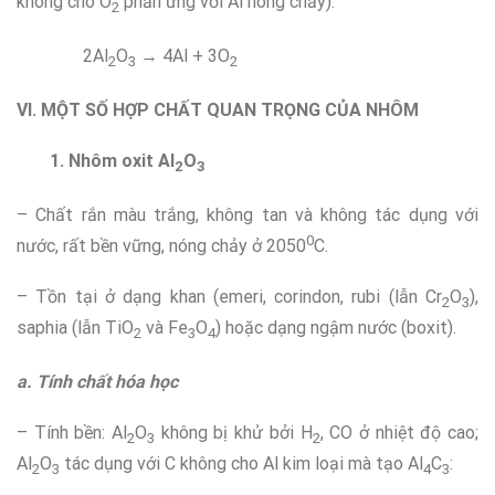
không cho O
phản ứng với Al nóng chảy):
2
2Al
O
→ 4Al + 3O
2
3
­2
VI. MỘT SỐ HỢP CHẤT QUAN TRỌNG CỦA NHÔM
1. Nhôm oxit Al
O
2
3
– Chất rắn màu trắng, không tan và không tác dụng với
0
nước, rất bền vững, nóng chảy ở 2050
C.
– Tồn tại ở dạng khan (emeri, corindon, rubi (lẫn Cr
O
),
2
3
saphia (lẫn TiO
và Fe
O
) hoặc dạng ngậm nước (boxit).
2
3
4
a. Tính chất hóa học
– Tính bền: Al
O
không bị khử bởi H
, CO ở nhiệt độ cao;
2
3
2
Al
O
tác dụng với C không cho Al kim loại mà tạo Al
C
:
2
3
4
3