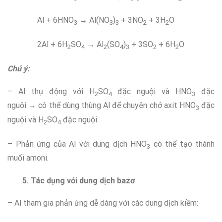
Al + 6HNO
→ Al(NO
)
+ 3NO
+ 3H
O
3
3
3
2
2
2Al + 6H
SO
→ Al
(SO
)
+ 3SO
+ 6H
O
2
4
2
4
3
2
2
Chú ý:
– Al thụ động với H
SO
đặc nguội và HNO
đặc
2
4
3
nguội → có thể dùng thùng Al để chuyên chở axit HNO
đặc
3
nguội và H
SO
đặc nguội.
2
4
– Phản ứng của Al với dung dịch HNO
có thể tạo thành
3
muối amoni.
5. Tác dụng với dung dịch bazơ
– Al tham gia phản ứng dễ dàng với các dung dịch kiềm: