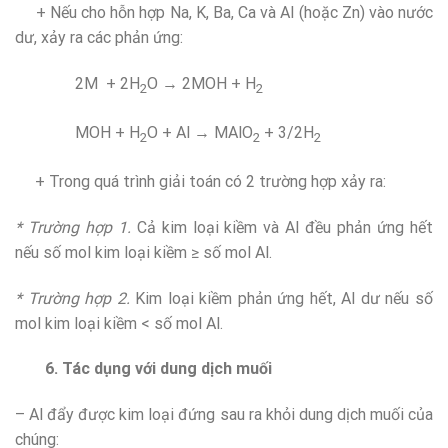
+ Nếu cho hỗn hợp Na, K, Ba, Ca và Al (hoặc Zn) vào nước
dư, xảy ra các phản ứng:
2M + 2H
O → 2MOH + H
2
2
MOH + H
O + Al → MAlO
+ 3/2H
2
2
2
+ Trong quá trình giải toán có 2 trường hợp xảy ra:
* Trường hợp 1.
Cả kim loại kiềm và Al đều phản ứng hết
nếu số mol kim loại kiềm ≥ số mol Al.
* Trường hợp 2.
Kim loại kiềm phản ứng hết, Al dư nếu số
mol kim loại kiềm < số mol Al.
6. Tác dụng với dung dịch muối
– Al đẩy được kim loại đứng sau ra khỏi dung dịch muối của
chúng: