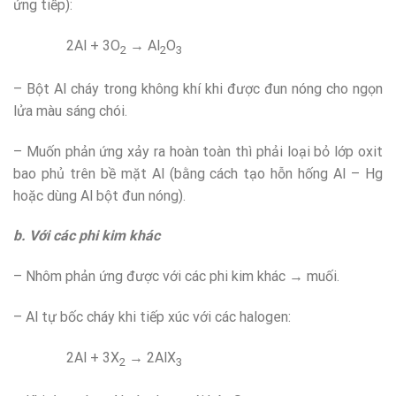
ứng tiếp):
2Al + 3O
→ Al
O
2
2
3
– Bột Al cháy trong không khí khi được đun nóng cho ngọn
lửa màu sáng chói.
– Muốn phản ứng xảy ra hoàn toàn thì phải loại bỏ lớp oxit
bao phủ trên bề mặt Al (bằng cách tạo hỗn hống Al – Hg
hoặc dùng Al bột đun nóng).
b. Với các phi kim khác
– Nhôm phản ứng được với các phi kim khác → muối.
– Al tự bốc cháy khi tiếp xúc với các halogen:
2Al + 3X
→ 2AlX
2
3