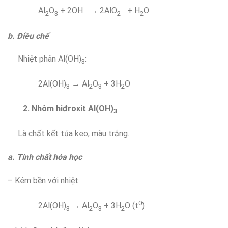
–
–
Al
O
+ 2OH
→ 2AlO
+ H
O
2
3
2
2
b. Điều chế
Nhiệt phân Al(OH)
:
3
2Al(OH)
→ Al
O
+ 3H
O
3
2
3
2
2. Nhôm hiđroxit Al(OH)
3
Là chất kết tủa keo, màu trắng.
a. Tính chất hóa học
– Kém bền với nhiệt:
0
2Al(OH)
→ Al
O
+ 3H
O (t
)
3
2
3
2