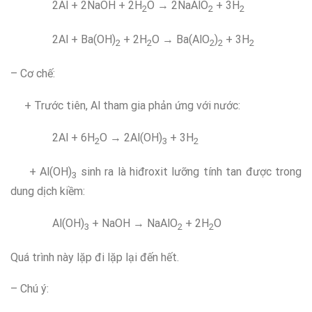
2Al + 2NaOH + 2H
O → 2NaAlO
+ 3H
2
2
2
2Al + Ba(OH)
+ 2H
O → Ba(AlO
)
+ 3H
2
2
2
2
2
– Cơ chế:
+ Trước tiên, Al tham gia phản ứng với nước:
2Al + 6H
O → 2Al(OH)
+ 3H
2
3
2
+ Al(OH)
sinh ra là hiđroxit lưỡng tính tan được trong
3
dung dịch kiềm:
Al(OH)
+ NaOH → NaAlO
+ 2H­
O
3
2
2
Quá trình này lặp đi lặp lại đến hết.
– Chú ý: