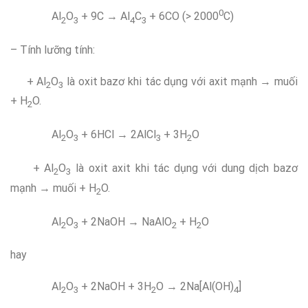
0
Al
O
+ 9C → Al
C
+ 6CO (> 2000
C)
2
3
4
3
– Tính lưỡng tính:
+ Al
O
là oxit bazơ khi tác dụng với axit mạnh → muối
2
3
+ H
O.
2
Al
O
+ 6HCl → 2AlCl
+ 3H
O
2
3
3
2
+ Al
O
là oxit axit khi tác dụng với dung dịch bazơ
2
3
mạnh → muối + H
O.
2
Al
O
+ 2NaOH → NaAlO
+ H
O
2
3
2
2
hay
Al
O
+ 2NaOH + 3H
O → 2Na[Al(OH)
]
2
3
2
4