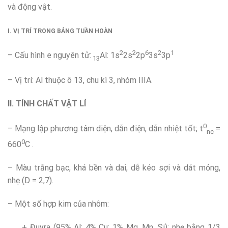
và động vật.
I. VỊ TRÍ TRONG BẢNG TUẦN HOÀN
2
2
6
2
1
– Cấu hình e nguyên tử:
Al: 1s
2s
2p
3s
3p
13
– Vị trí: Al thuộc ô 13, chu kì 3, nhóm IIIA.
II. TÍNH CHẤT VẬT LÍ
0
– Mạng lập phương tâm diện, dẫn điện, dẫn nhiệt tốt; t
=
nc
0
660
C .
– Màu trắng bạc, khá bền và dai, dễ kéo sợi và dát mỏng,
nhẹ (D = 2,7).
– Một số hợp kim của nhôm:
+ Đuyra (95% Al; 4% Cu; 1% Mg, Mn, Si): nhẹ bằng 1/3