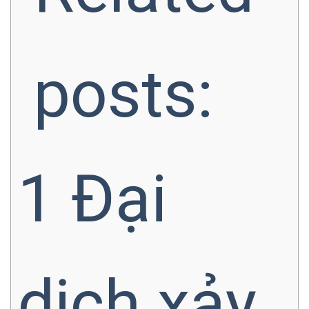
posts:
1
Đại
dịch xảy