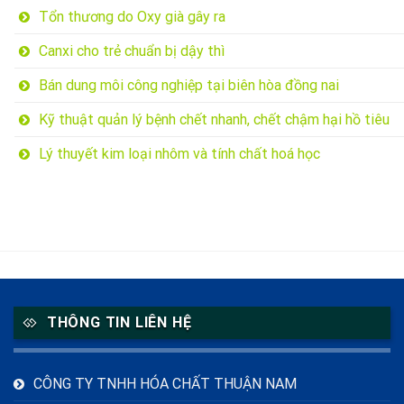
Tổn thương do Oxy già gây ra
Canxi cho trẻ chuẩn bị dậy thì
Bán dung môi công nghiệp tại biên hòa đồng nai
Kỹ thuật quản lý bệnh chết nhanh, chết chậm hại hồ tiêu
Lý thuyết kim loại nhôm và tính chất hoá học
THÔNG TIN LIÊN HỆ
CÔNG TY TNHH HÓA CHẤT THUẬN NAM