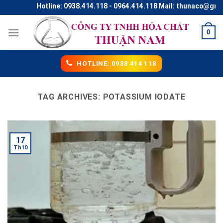
Skip
Hotline: 0938.414.118 - 0964.414.118 Mail: thunaco@gmail
to
content
0
HOTLINE: 0938 414 118
TAG ARCHIVES:
POTASSIUM IODATE
17
Th10