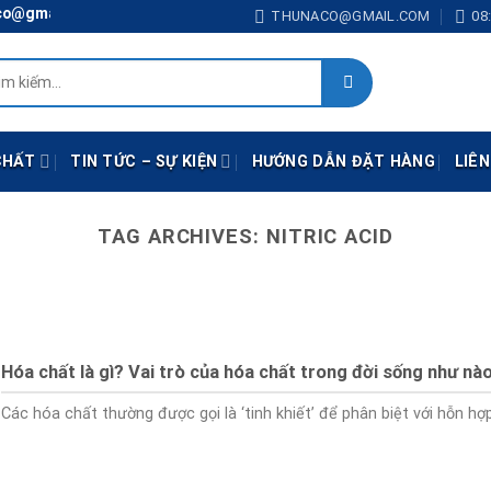
gmail.com
THUNACO@GMAIL.COM
08:
:
CHẤT
TIN TỨC – SỰ KIỆN
HƯỚNG DẪN ĐẶT HÀNG
LIÊN
TAG ARCHIVES:
NITRIC ACID
Hóa chất là gì? Vai trò của hóa chất trong đời sống như nà
Các hóa chất thường được gọi là ‘tinh khiết’ để phân biệt với hỗn hợp [