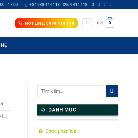
00 - 17:00
+84 938 414 118 - 0964 414 118
0
0
₫
HOTLINE: 0938 414 118
 HỆ
o?
DANH MỤC
...]
Chưa phần loại