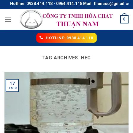
Skip
Hotline: 0938.414.118 - 0964.414.118 Mail: thunaco@gmail.com
to
content
0
HOTLINE: 0938 414 118
TAG ARCHIVES:
HEC
17
Th10