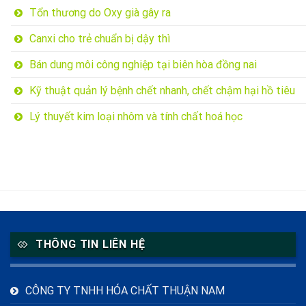
Tổn thương do Oxy già gây ra
Canxi cho trẻ chuẩn bị dậy thì
Bán dung môi công nghiệp tại biên hòa đồng nai
Kỹ thuật quản lý bệnh chết nhanh, chết chậm hại hồ tiêu
Lý thuyết kim loại nhôm và tính chất hoá học
THÔNG TIN LIÊN HỆ
CÔNG TY TNHH HÓA CHẤT THUẬN NAM