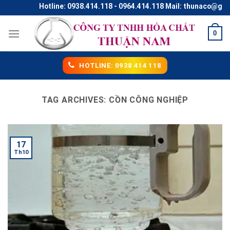
Skip
Hotline: 0938.414.118 - 0964.414.118 Mail: thunaco@gmai
to
content
0
HOTLINE: 0938 414 118
TAG ARCHIVES:
CỒN CÔNG NGHIỆP
17
Th10