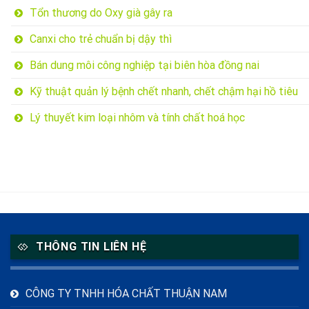
Tổn thương do Oxy già gây ra
Canxi cho trẻ chuẩn bị dậy thì
Bán dung môi công nghiệp tại biên hòa đồng nai
Kỹ thuật quản lý bệnh chết nhanh, chết chậm hại hồ tiêu
Lý thuyết kim loại nhôm và tính chất hoá học
THÔNG TIN LIÊN HỆ
CÔNG TY TNHH HÓA CHẤT THUẬN NAM