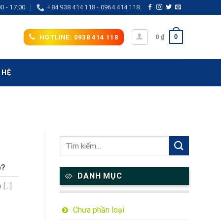
0 - 17:00
+84 938 414 118 - 0964 414 118
0
0
₫
HOTLINE: 0938 414 118
 HỆ
o?
DANH MỤC
...]
Chưa phần loại