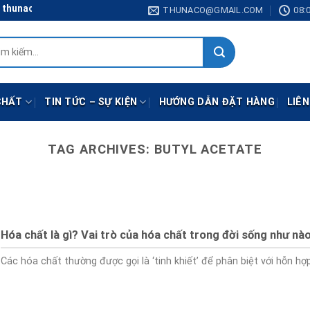
hunaco@gmail.com
THUNACO@GMAIL.COM
08:0
:
CHẤT
TIN TỨC – SỰ KIỆN
HƯỚNG DẪN ĐẶT HÀNG
LIÊN
TAG ARCHIVES:
BUTYL ACETATE
Hóa chất là gì? Vai trò của hóa chất trong đời sống như nà
Các hóa chất thường được gọi là ‘tinh khiết’ để phân biệt với hỗn hợp [