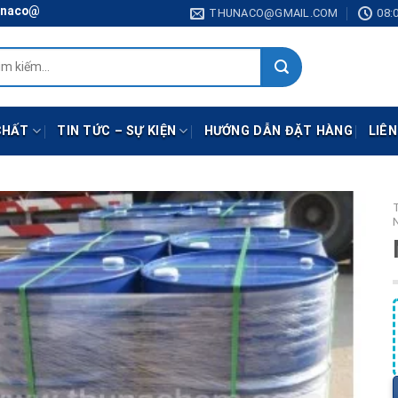
gmail.com
THUNACO@GMAIL.COM
08:0
:
CHẤT
TIN TỨC – SỰ KIỆN
HƯỚNG DẪN ĐẶT HÀNG
LIÊN