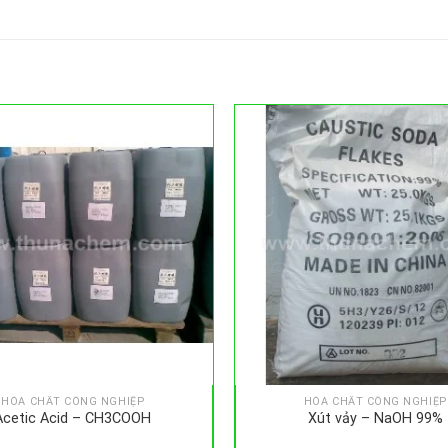
HÓA CHẤT CÔNG NGHIỆP
HÓA CHẤT CÔNG NGHIỆP
Acetic Acid – CH3COOH
Xút vảy – NaOH 99%