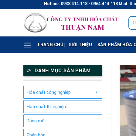
Skip
Hotline: 0938.414.118 - 0964.414.118 Mail: thunaco@
to
content
Tìm
kiếm
TRANG CHỦ
GIỚI THIỆU
SẢN PHẨM HÓA 
DANH MỤC SẢN PHẨM
Hóa chất công nghiệp
Hóa chất thí nghiệm
Dung môi
Phân bón