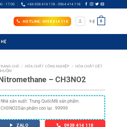
0 - 17:00
+84 938 414 118 - 0964 414 118
0
0
₫
HOTLINE: 0938 414 118
 HỆ
TRANG CHỦ
/
HÓA CHẤT CÔNG NGHIỆP
/
HÓA CHẤT DỆT
NHUỘM
Nitromethane – CH3NO2
Nhà sản xuất: Trung QuốcMã sản phẩm:
CH3NO2Sản phẩm còn lại : 99999
ZALO
0938 414 118