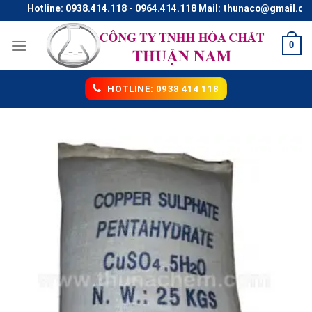
Skip
Hotline: 0938.414.118 - 0964.414.118 Mail: thunaco@gmail.com
to
content
0
HOTLINE: 0938 414 118