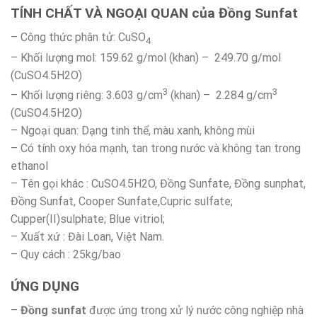
TÍNH CHẤT VÀ NGOẠI QUAN của Đồng Sunfat
–
Công thức phân tử:
CuSO
4
–
Khối lượng mol:
159.62 g/mol (khan) – 249.70 g/mol
(CuSO4.5H2O)
3
3
–
Khối lượng riêng:
3.603 g/cm
(khan) – 2.284 g/cm
(CuSO4.5H2O)
– Ngoại quan: Dạng tinh thể, màu xanh, không mùi
– Có tính oxy hóa mạnh, tan trong nước và không tan trong
ethanol
– Tên gọi khác : CuSO4.5H2O, Đồng Sunfate, Đồng sunphat,
Đồng Sunfat, Cooper Sunfate,Cupric sulfate;
Cupper(II)sulphate; Blue vitriol;
– Xuất xứ : Đài Loan, Việt Nam.
– Quy cách : 25kg/bao
ỨNG DỤNG
–
Đồng sunfat
được ứng trong xử lý nước công nghiệp nhà