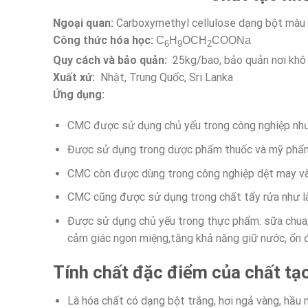
Ngoại quan:
Carboxymethyl cellulose dạng bột màu 
Công thức hóa học:
C
H
OCH
COONa
6
9
2
Quy cách và bảo quản:
25kg/bao, bảo quản nơi khô 
Xuất xứ:
Nhật, Trung Quốc, Sri Lanka
Ứng dụng:
CMC được sử dụng chủ yếu trong công nghiệp như l
Được sử dụng trong dược phẩm thuốc và mỹ phẩ
CMC còn được dùng trong công nghiệp dệt may và
CMC cũng được sử dụng trong chất tẩy rửa như là 
Được sử dụng chủ yếu trong thực phẩm: sữa chua, đ
cảm giác ngon miệng,tăng khả năng giữ nước, ổn đ
Tính chất đặc điểm của chất t
Là hóa chất có dạng bột trắng, hơi ngả vàng, hầu 