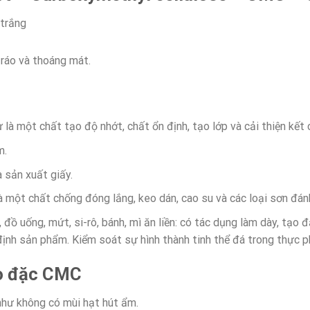
trắng
ráo và thoáng mát.
à một chất tạo độ nhớt, chất ổn định, tạo lớp và cải thiện kết 
m.
 sản xuất giấy.
một chất chống đóng lắng, keo dán, cao su và các loại sơn đán
ồ uống, mứt, si-rô, bánh, mì ăn liền: có tác dụng làm dày, tạo 
ịnh sản phẩm. Kiểm soát sự hình thành tinh thể đá trong thực 
ạo đặc CMC
như không có mùi hạt hút ẩm.