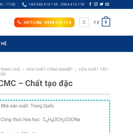
0 - 17:00
+84 938 414 118 - 0964 414 118
0
0
₫
HOTLINE: 0938 414 118
 HỆ
TRANG CHỦ
/
HÓA CHẤT CÔNG NGHIỆP
/
HÓA CHẤT TẨY
RỬA
CMC – Chất tạo đặc
Nhà sản xuất: Trung Quốc
Công thức hóa học: C
H
OCH
COONa
6
9
2