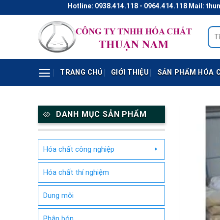
Skip
Hotline: 0938.414.118 - 0964.414.118 Mail: thunaco@g
to
content
Tìm
kiếm
TRANG CHỦ
GIỚI THIỆU
SẢN PHẨM HÓA 
DANH MỤC SẢN PHẨM
Hóa chất công nghiệp
Hóa chất thí nghiệm
Dung môi
Phân bón