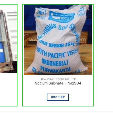
HÓA CHẤT CÔNG NGHIỆP
Sodium Sulphate – Na2SO4
ĐỌC TIẾP