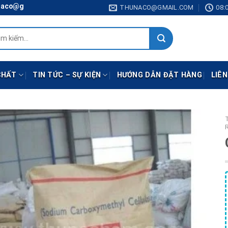
mail.com
THUNACO@GMAIL.COM
08:0
:
CHẤT
TIN TỨC – SỰ KIỆN
HƯỚNG DẪN ĐẶT HÀNG
LIÊN