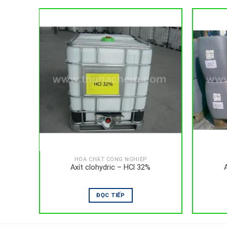
HÓA CHẤT CÔNG NGHIỆP
cid
Axít clohydric – HCl 32%
ĐỌC TIẾP