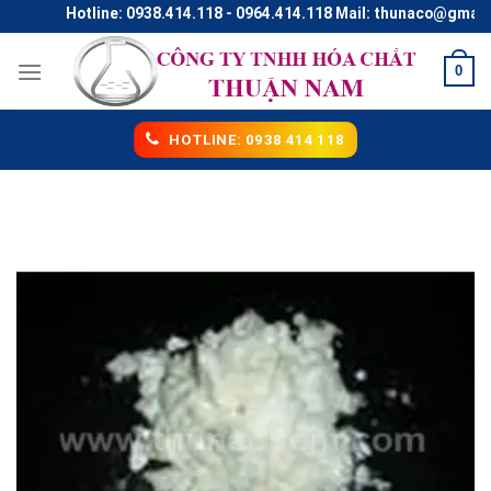
Skip
Hotline: 0938.414.118 - 0964.414.118 Mail: thunaco@gmail.co
to
content
0
HOTLINE: 0938 414 118