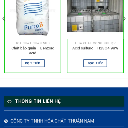
HÓA CHẤT CHĂN NUÔI
HÓA CHẤT CÔNG NGHIỆP
Chất bảo quản – Benzoic
Acid sulfuric – H2SO4 98%
acid
ĐỌC TIẾP
ĐỌC TIẾP
THÔNG TIN LIÊN HỆ
CÔNG TY TNHH HÓA CHẤT THUẬN NAM