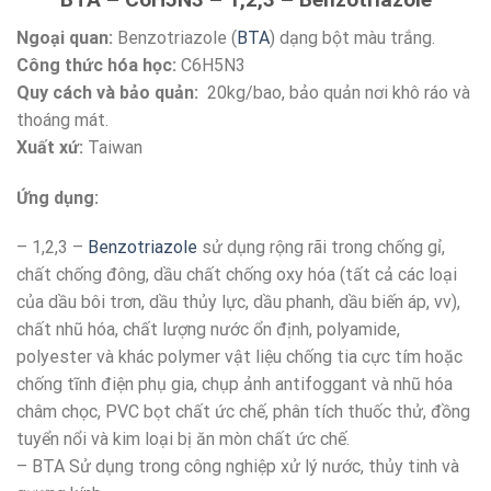
Ngoại quan:
Benzotriazole (
BTA
) dạng bột màu trắng.
Công thức hóa học:
C6H5N3
Quy cách và bảo quản:
20kg/bao, bảo quản nơi khô ráo và
thoáng mát.
Xuất xứ:
Taiwan
Ứng dụng:
– 1,2,3 –
Benzotriazole
sử dụng rộng rãi trong chống gỉ,
chất chống đông, dầu chất chống oxy hóa (tất cả các loại
của dầu bôi trơn, dầu thủy lực, dầu phanh, dầu biến áp, vv),
chất nhũ hóa, chất lượng nước ổn định, polyamide,
polyester và khác polymer vật liệu chống tia cực tím hoặc
chống tĩnh điện phụ gia, chụp ảnh antifoggant và nhũ hóa
châm chọc, PVC bọt chất ức chế, phân tích thuốc thử, đồng
tuyển nổi và kim loại bị ăn mòn chất ức chế.
– BTA Sử dụng trong công nghiệp xử lý nước, thủy tinh và