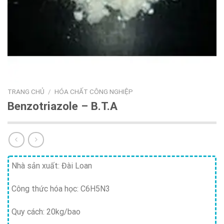
TRANG CHỦ
/
HÓA CHẤT CÔNG NGHIỆP
Benzotriazole – B.T.A
Nhà sản xuất: Đài Loan
Công thức hóa học: C6H5N3
Quy cách: 20kg/bao